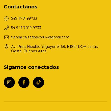
Contactános
5491170199733
54 9 11 7019 9733
tienda.calzadoskoruk@gmail.com
Av. Pres. Hipólito Yrigoyen 5168, B1824DQA Lanús
Oeste, Buenos Aires
Sigamos conectados