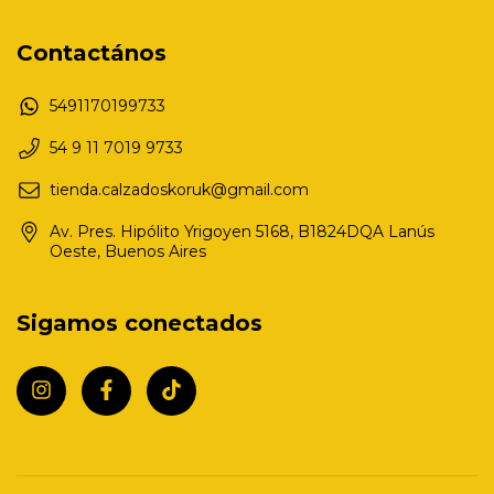
Contactános
5491170199733
54 9 11 7019 9733
tienda.calzadoskoruk@gmail.com
Av. Pres. Hipólito Yrigoyen 5168, B1824DQA Lanús
Oeste, Buenos Aires
Sigamos conectados