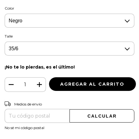
Color
Talle
¡No te lo pierdas, es el último!
CAMBIAR CP
Entregas para el CP:
Medios de envío
CALCULAR
No sé mi código postal