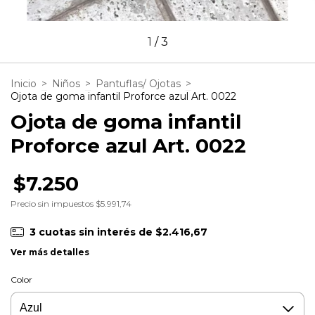
1
/
3
Inicio
>
Niños
>
Pantuflas/ Ojotas
>
Ojota de goma infantil Proforce azul Art. 0022
Ojota de goma infantil
Proforce azul Art. 0022
$7.250
Precio sin impuestos
$5.991,74
3
cuotas sin interés de
$2.416,67
Ver más detalles
Color