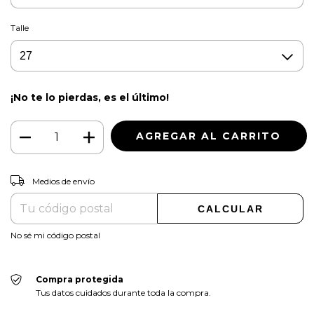
Talle
¡No te lo pierdas, es el último!
CAMBIAR CP
Entregas para el CP:
Medios de envío
CALCULAR
No sé mi código postal
Compra protegida
Tus datos cuidados durante toda la compra.