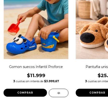
Gomon suecos Infantil Proforce
Pantufla unise
$11.999
$25
3
cuotas sin interés de
$3.999,67
3
cuotas sin inte
COMPRAR
COMPRAR