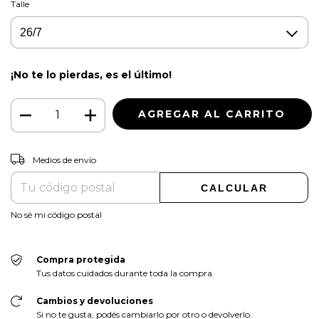
Talle
¡No te lo pierdas, es el último!
CAMBIAR CP
Entregas para el CP:
Medios de envío
CALCULAR
No sé mi código postal
Compra protegida
Tus datos cuidados durante toda la compra.
Cambios y devoluciones
Si no te gusta, podés cambiarlo por otro o devolverlo.