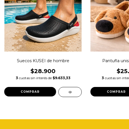
Suecos KUSEI de hombre
Pantufla unise
$28.900
$25
3
cuotas sin interés de
$9.633,33
3
cuotas sin inte
COMPRAR
COMPRAR